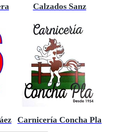
era
Calzados Sanz
áez
Carnicería Concha Pla